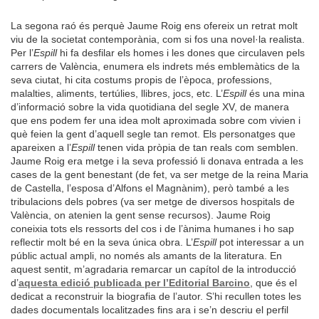
La segona raó és perquè Jaume Roig ens ofereix un retrat molt
viu de la societat contemporània, com si fos una novel·la realista.
Per l’
Espill
hi fa desfilar els homes i les dones que circulaven pels
carrers de València, enumera els indrets més emblemàtics de la
seva ciutat, hi cita costums propis de l’època, professions,
malalties, aliments, tertúlies, llibres, jocs, etc. L’
Espill
és una mina
d’informació sobre la vida quotidiana del segle XV, de manera
que ens podem fer una idea molt aproximada sobre com vivien i
què feien la gent d’aquell segle tan remot. Els personatges que
apareixen a l’
Espill
tenen vida pròpia de tan reals com semblen.
Jaume Roig era metge i la seva professió li donava entrada a les
cases de la gent benestant (de fet, va ser metge de la reina Maria
de Castella, l’esposa d’Alfons el Magnànim), però també a les
tribulacions dels pobres (va ser metge de diversos hospitals de
València, on atenien la gent sense recursos). Jaume Roig
coneixia tots els ressorts del cos i de l’ànima humanes i ho sap
reflectir molt bé en la seva única obra. L’
Espill
pot interessar a un
públic actual ampli, no només als amants de la literatura. En
aquest sentit, m’agradaria remarcar un capítol de la introducció
d’
aquesta edició publicada per l’Editorial Barcino
, que és el
dedicat a reconstruir la biografia de l’autor. S’hi recullen totes les
dades documentals localitzades fins ara i se’n descriu el perfil