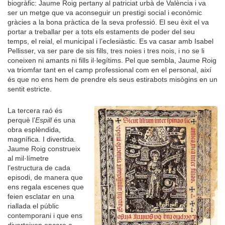
biogràfic: Jaume Roig pertany al patriciat urbà de València i va
ser un metge que va aconseguir un prestigi social i econòmic
gràcies a la bona pràctica de la seva professió. El seu èxit el va
portar a treballar per a tots els estaments de poder del seu
temps, el reial, el municipal i l’eclesiàstic. Es va casar amb Isabel
Pellisser, va ser pare de sis fills, tres noies i tres nois, i no se li
coneixen ni amants ni fills il·legítims. Pel que sembla, Jaume Roig
va triomfar tant en el camp professional com en el personal, així
és que no ens hem de prendre els seus estirabots misògins en un
sentit estricte.
La tercera raó és
perquè l’
Espill
és una
obra esplèndida,
magnífica. I divertida.
Jaume Roig construeix
al mil·límetre
l’estructura de cada
episodi, de manera que
ens regala escenes que
feien esclatar en una
riallada el públic
contemporani i que ens