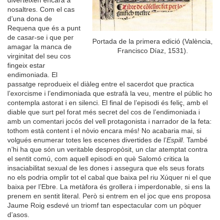
diverteixen encara a
nosaltres. Com el cas
d’una dona de
Requena que és a punt
de casar-se i que per
Portada de la primera edició (València,
amagar la manca de
Francisco Díaz, 1531).
virginitat del seu cos
fingeix estar
endimoniada. El
passatge reprodueix el diàleg entre el sacerdot que practica
l’exorcisme i l’endimoniada que estrafà la veu, mentre el públic ho
contempla astorat i en silenci. El final de l’episodi és feliç, amb el
diable que surt pel forat més secret del cos de l’endimoniada i
amb un comentari jocós del vell protagonista i narrador de la feta:
tothom està content i el nòvio encara més! No acabaria mai, si
volgués enumerar totes les escenes divertides de l’
Espill
. També
n’hi ha que són un veritable despropòsit, un clar atemptat contra
el sentit comú, com aquell episodi en què Salomó critica la
insaciabilitat sexual de les dones i assegura que els seus forats
no els podria omplir tot el cabal que baixa pel riu Xúquer ni el que
baixa per l’Ebre. La metàfora és grollera i imperdonable, si ens la
prenem en sentit literal. Però si entrem en el joc que ens proposa
Jaume Roig esdevé un triomf tan espectacular com un pòquer
d’asos.