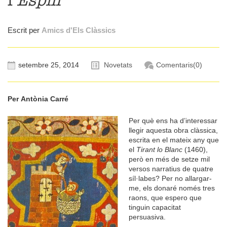
l’
Espill
Escrit per
Amics d'Els Clàssics
setembre 25, 2014
Novetats
Comentaris(0)
Per
Antònia Carré
Per què ens ha d’interessar
llegir aquesta obra clàssica,
escrita en el mateix any que
el
Tirant lo Blanc
(1460),
però en més de setze mil
versos narratius de quatre
síl·labes? Per no allargar-
me, els donaré només tres
raons, que espero que
tinguin capacitat
persuasiva.