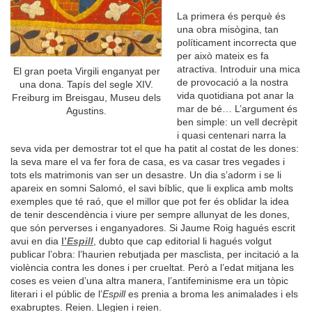
La primera és perquè és
una obra misògina, tan
políticament incorrecta que
per això mateix es fa
atractiva. Introduir una mica
El gran poeta Virgili enganyat per
de provocació a la nostra
una dona. Tapís del segle XIV.
vida quotidiana pot anar la
Freiburg im Breisgau, Museu dels
mar de bé… L’argument és
Agustins.
ben simple: un vell decrèpit
i quasi centenari narra la
seva vida per demostrar tot el que ha patit al costat de les dones:
la seva mare el va fer fora de casa, es va casar tres vegades i
tots els matrimonis van ser un desastre. Un dia s’adorm i se li
apareix en somni Salomó, el savi bíblic, que li explica amb molts
exemples que té raó, que el millor que pot fer és oblidar la idea
de tenir descendència i viure per sempre allunyat de les dones,
que són perverses i enganyadores. Si Jaume Roig hagués escrit
avui en dia
l’
Espill
, dubto que cap editorial li hagués volgut
publicar l’obra: l’haurien rebutjada per masclista, per incitació a la
violència contra les dones i per crueltat. Però a l’edat mitjana les
coses es veien d’una altra manera, l’antifeminisme era un tòpic
literari i el públic de l’
Espill
es prenia a broma les animalades i els
exabruptes. Reien. Llegien i reien.