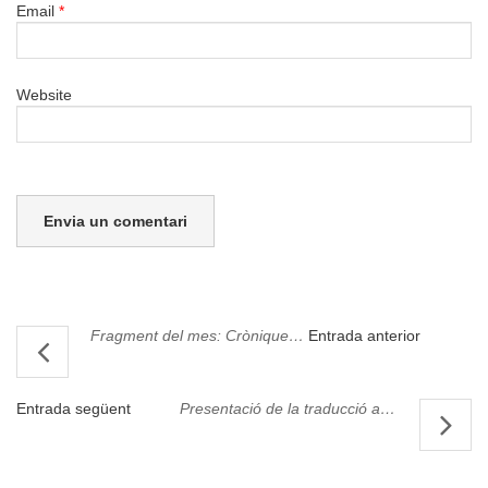
Email
*
Website
Fragment del mes:
Cròniques del setge de Barcelona de 1713-1714
Entrada anterior
Entrada següent
Presentació de la traducció anglesa dels
Col