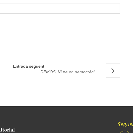
Entrada següent
DEMOS. Viure en democràcia
, un viatge per l’o
Seguei