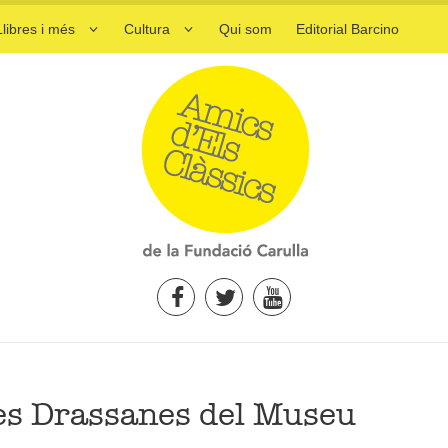
Llibres i més
Cultura
Qui som
Editorial Barcino
les Drassanes del Museu