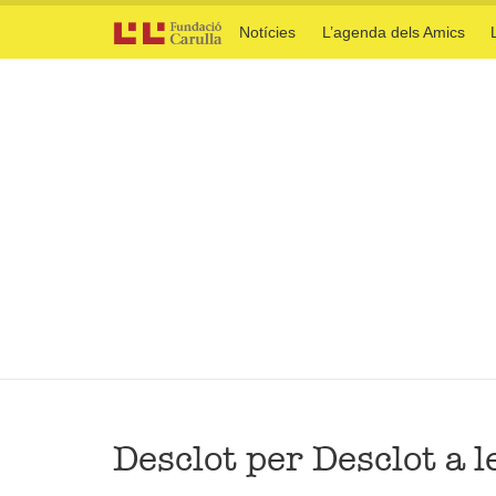
Notícies
L’agenda dels Amics
Desclot per Desclot a 