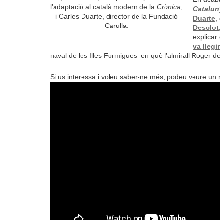
l’adaptació al català modern de la
Crònica
,
Catalun
i Carles Duarte, director de la Fundació
Duarte
,
Carulla.
Desclot
explicar
va llegir
naval de les Illes Formigues, en què l’almirall Roger de 
Si us interessa i voleu saber-ne més, podeu veure un re