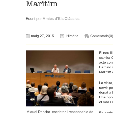
Marítim
Escrit per
Amics d'Els Clàssics
maig 27, 2015
Història
Comentaris(0
El nou ll
contra 
acte con
Barcino 
Marítim 
La visit
servir pe
donat a l
Una oport
el mar i
Miquel Desclot, escriptor i responsable de
En acaba