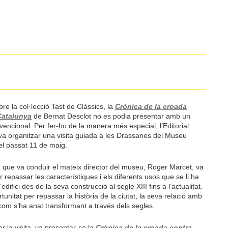
)
ibre la col·lecció Tast de Clàssics, la
Crònica de la croada
Catalunya
de Bernat Desclot no es podia presentar amb un
vencional. Per fer-ho de la manera més especial, l’Editorial
va organitzar una visita guiada a les Drassanes del Museu
el passat 11 de maig.
a, que va conduir el mateix director del museu, Roger Marcet, va
r repassar les característiques i els diferents usos que se li ha
’edifici des de la seva construcció al segle XIII fins a l’actualitat.
unitat per repassar la història de la ciutat, la seva relació amb
 com s’ha anat transformant a través dels segles.
r la visita, va presentar-se la
Crònica de la croada contra