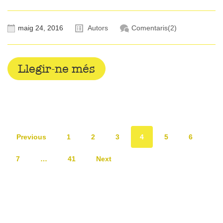
maig 24, 2016
Autors
Comentaris(2)
Llegir-ne més
Previous
1
2
3
4
5
6
7
…
41
Next